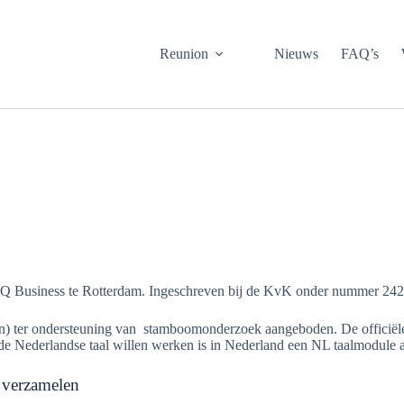
Reunion
Nieuws
FAQ’s
 CQ Business te Rotterdam. Ingeschreven bij de KvK onder nummer 24
ion) ter ondersteuning van stamboomonderzoek aangeboden. De officië
e Nederlandse taal willen werken is in Nederland een NL taalmodule als
 verzamelen