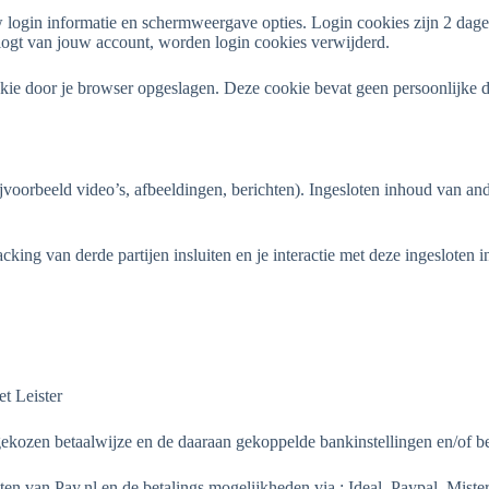
 login informatie en schermweergave opties. Login cookies zijn 2 dage
tlogt van jouw account, worden login cookies verwijderd.
kie door je browser opgeslagen. Deze cookie bevat geen persoonlijke dat
voorbeeld video’s, afbeeldingen, berichten). Ingesloten inhoud van and
ing van derde partijen insluiten en je interactie met deze ingesloten in
t Leister
kozen betaalwijze en de daaraan gekoppelde bankinstellingen en/of be
en van Pay.nl en de betalings mogelijkheden via : Ideal, Paypal, Miste