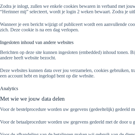
Zodra je inlogt, zullen we enkele cookies bewaren in verband met jouw
“Herinner mij” selecteert, wordt je login 2 weken bewaart. Zodra je ui
Wanneer je een bericht wijzigt of publiceert wordt een aanvullende coo
zich. Deze cookie is na een dag verlopen.
Ingesloten inhoud van andere websites
Berichten op deze site kunnen ingesloten (embedded) inhoud tonen. Bij
andere heeft website bezocht.
Deze websites kunnen data over jou verzamelen, cookies gebruiken, track
een account hebt en ingelogd bent op die website.
Analytics
Met wie we jouw data delen
Voor de bestelprocedure worden uw gegevens (gedeeltelijk) gedeeld me
Voor de betaalprocedure worden uw gegevens gedeeld met de door u ge
Voor de afhandeling van de betalingen maken wij gebruik van de dienst