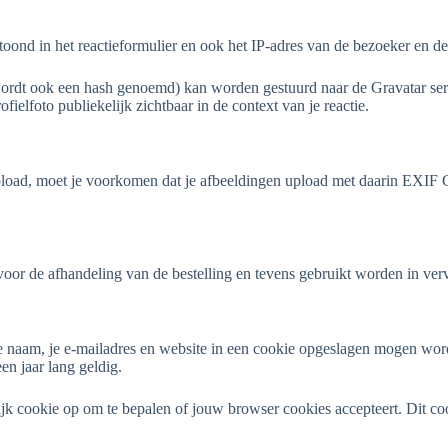
etoond in het reactieformulier en ook het IP-adres van de bezoeker en 
wordt ook een hash genoemd) kan worden gestuurd naar de Gravatar servi
ofielfoto publiekelijk zichtbaar in de context van je reactie.
e upload, moet je voorkomen dat je afbeeldingen upload met daarin EXI
.
voor de afhandeling van de bestelling en tevens gebruikt worden in verv
e je naam, je e-mailadres en website in een cookie opgeslagen mogen w
en jaar lang geldig.
delijk cookie op om te bepalen of jouw browser cookies accepteert. Dit 